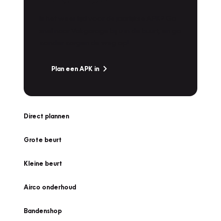
Is het weer tijd voor de jaarlijkse APK? Ga
snel naar Vakgarage bij u in de buurt, en ga
zonder zorgen de weg op!
Plan een APK in
Direct plannen
Grote beurt
Kleine beurt
Airco onderhoud
Bandenshop