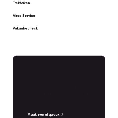
Trekhaken
Airco Service
Vakantiecheck
Plan een
Werkplaatsafspraak
Is uw auto toe aan Onderhoud,
Bandenwissel of een Vakantiecheck? Plan
online een afspraak!
Maak een afspraak