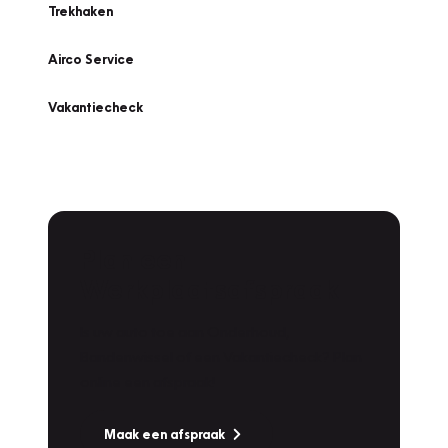
Trekhaken
Airco Service
Vakantiecheck
Plan een
Werkplaatsafspraak
Is uw auto toe aan Onderhoud,
Bandenwissel of een Vakantiecheck? Plan
online een afspraak!
Maak een afspraak