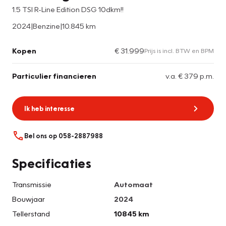
1.5 TSI R-Line Edition DSG 10dkm!!
2024
|
Benzine
|
10.845 km
Kopen
€ 31.999
Prijs is incl. BTW en BPM
Particulier financieren
v.a. € 379 p.m.
Ik heb interesse
Bel ons op 058-2887988
Specificaties
Transmissie
Automaat
Bouwjaar
2024
Tellerstand
10845 km