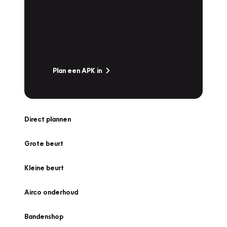
Is het weer tijd voor de jaarlijkse APK? Ga
snel naar Vakgarage bij u in de buurt, en ga
zonder zorgen de weg op!
Plan een APK in
Direct plannen
Grote beurt
Kleine beurt
Airco onderhoud
Bandenshop