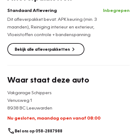
- Kleur: zwart
Standaard Aflevering
Inbegrepen
- Interieurnaam: R-line interieur
Dit afleverpakket bevat: APK keuring (min. 3
- Motorinhoud: 1498 cc
maanden), Reiniging interieur en exterieur,
- Aantal cilinders: 4
Vloeistoffen controle + bandenspanning
- Motorcode: DXD
- Vermogen: 110 kW / 150pk
Bekijk alle afleverpakketten
- Ledig gewicht: 1255 kg
- Max. trekgewicht: 1500 kg
- Aantal zitplaatsen: 5
- Verbruik: 6.1 l/100 km
Waar staat deze auto
- BTW/Marge: BTW aftrekbaar, de prijs is inclusief BTW
- Lengte: 424 cm
Vakgarage Schippers
- Breedte: 182 cm
Venusweg 1
- Aantal sleutels: 2
8938 BC Leeuwarden
- Motorrijtuigenbelasting: € 199 - 217 per kwartaal
Nu gesloten, maandag open vanaf 08:00
- Emissieklasse: Euro 6
Pakket: Keyless pakket
Bel ons op 058-2887988