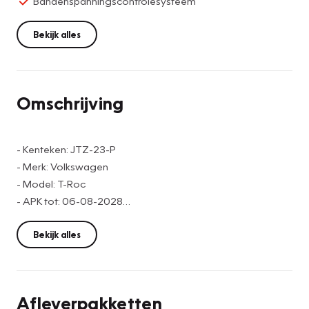
Bandenspanningscontrolesysteem
Bekijk alles
Omschrijving
- Kenteken: JTZ-23-P
- Merk: Volkswagen
- Model: T-Roc
- APK tot: 06-08-2028
- Tellerstand: 10845 KM
- Carrosserievorm: SUV
Bekijk alles
- Aantal deuren: 5
- Brandstofsoort: Benzine
- Bouwjaar: 2024
Afleverpakketten
- Transmissie: Automaat DSG 7