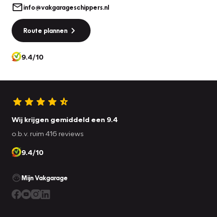
info@vakgarageschippers.nl
- Elektrisch bedienbare achterklep met sensorsturing
- Keyless entry
Route plannen
- Keyless start
9.4/10
Comfort
- Cruise control
- Regensensor
Exterieur
Wij krijgen gemiddeld een 9.4
o.b.v. ruim 416 reviews
- Achterruitwisser
9.4/10
- Buitenspiegel rechts
- Buitenspiegels elektrisch inklapbaar
Mijn Vakgarage
- Buitenspiegels elektrisch verstel- en verwarmbaar
- Buitenspiegels elektrisch verstelbaar
- Camera
- Centrale vergrendeling