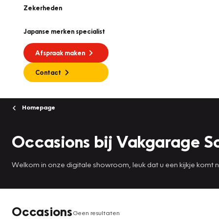
Zekerheden
Japanse merken specialist
Afspraak maken
Contact
Homepage
Occasions bij Vakgarage S
Welkom in onze digitale showroom, leuk dat u een kijkje komt
Occasions
Geen resultaten