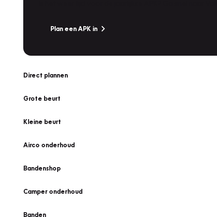
Is het weer tijd voor de jaarlijkse APK? Ga snel naar V
Plan een APK in
Direct plannen
Grote beurt
Kleine beurt
Airco onderhoud
Bandenshop
Camper onderhoud
Banden