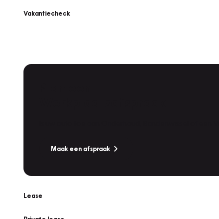
Vakantiecheck
Plan een
Werkplaatsafspraak
Is uw auto toe aan Onderhoud, Bandenwissel of een Va
Maak een afspraak
Lease