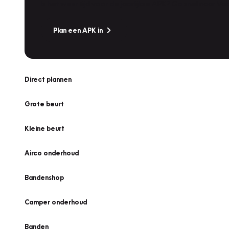
Is het weer tijd voor de jaarlijkse APK? Ga snel naar V
Plan een APK in
Direct plannen
Grote beurt
Kleine beurt
Airco onderhoud
Bandenshop
Camper onderhoud
Banden