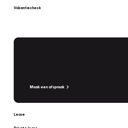
Vakantiecheck
Plan een
Werkplaatsafspraak
Is uw auto toe aan Onderhoud, Bandenwissel of een Va
Maak een afspraak
Lease