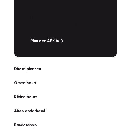
Is het weer tijd voor de jaarlijkse APK? Ga
snel naar Vakgarage bij u in de buurt, en ga
zonder zorgen de weg op!
Plan een APK in
Direct plannen
Grote beurt
Kleine beurt
Airco onderhoud
Bandenshop