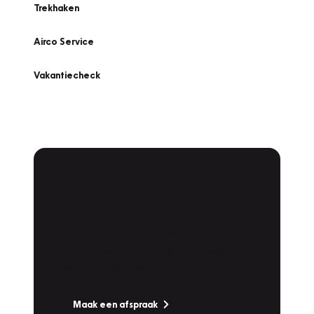
Trekhaken
Airco Service
Vakantiecheck
Plan een
Werkplaatsafspraak
Is uw auto toe aan Onderhoud,
Bandenwissel of een Vakantiecheck? Plan
online een afspraak!
Maak een afspraak