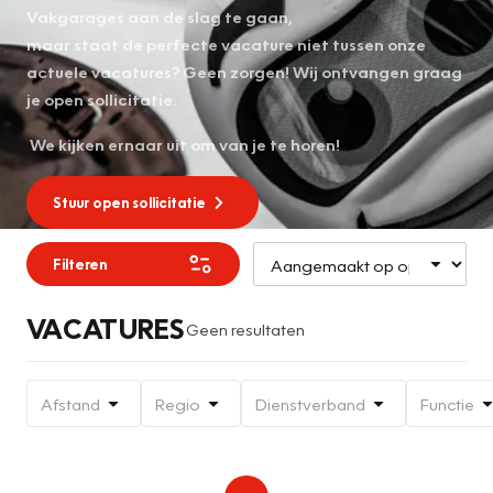
Vakgarages aan de slag te gaan,
maar staat de perfecte vacature niet tussen onze
actuele vacatures? Geen zorgen! Wij ontvangen graag
je open sollicitatie.
We kijken ernaar uit om van je te horen!
Stuur open sollicitatie
Filteren
VACATURES
Geen resultaten
Afstand
Regio
Dienstverband
Functie