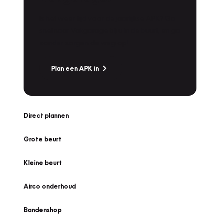
Is het weer tijd voor de jaarlijkse APK? Ga
snel naar Vakgarage bij u in de buurt, en ga
zonder zorgen de weg op!
Plan een APK in
Direct plannen
Grote beurt
Kleine beurt
Airco onderhoud
Bandenshop