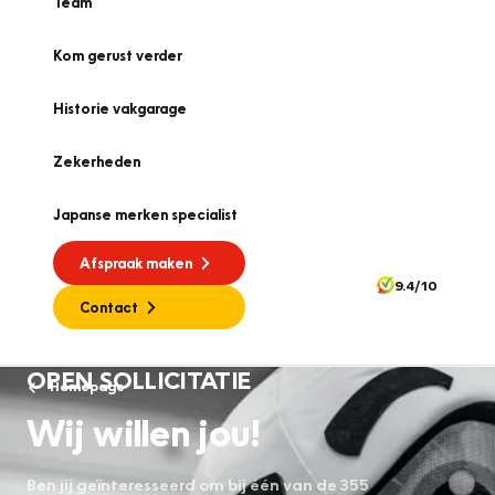
Team
Kom gerust verder
Historie vakgarage
Zekerheden
Japanse merken specialist
Afspraak maken
9.4/10
Contact
OPEN SOLLICITATIE
Homepage
Wij willen jou!
Ben jij geïnteresseerd om bij één van de 355