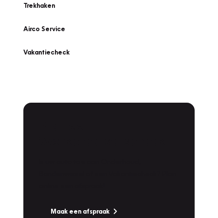
Trekhaken
Airco Service
Vakantiecheck
Plan een
Werkplaatsafspraak
Is uw auto toe aan Onderhoud,
Bandenwissel of een Vakantiecheck? Plan
online een afspraak!
Maak een afspraak