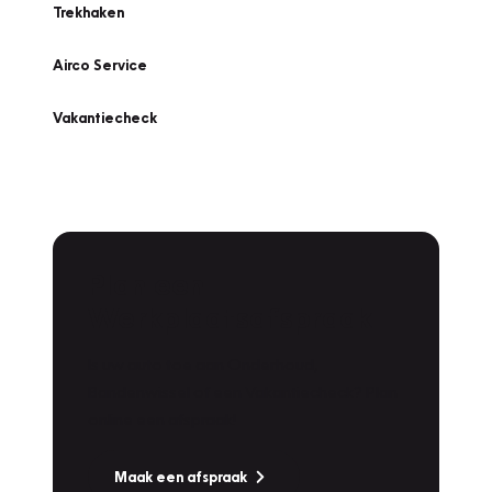
Trekhaken
Airco Service
Vakantiecheck
Plan een
Werkplaatsafspraak
Is uw auto toe aan Onderhoud,
Bandenwissel of een Vakantiecheck? Plan
online een afspraak!
Maak een afspraak