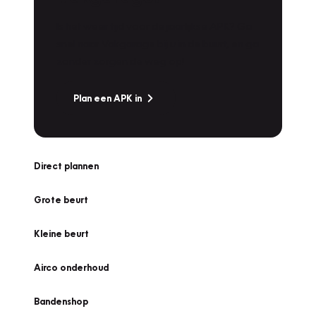
Is het weer tijd voor de jaarlijkse APK? Ga
snel naar Vakgarage bij u in de buurt, en ga
zonder zorgen de weg op!
Plan een APK in
Direct plannen
Grote beurt
Kleine beurt
Airco onderhoud
Bandenshop