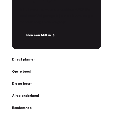
Is het weer tijd voor de jaarlijkse APK? Ga
snel naar Vakgarage bij u in de buurt, en ga
zonder zorgen de weg op!
Plan een APK in
Direct plannen
Grote beurt
Kleine beurt
Airco onderhoud
Bandenshop