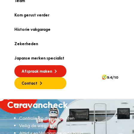
Team
Kom gerust verder
Historie vakgarage
Zekerheden
Japanse merken specialist
Afspraak maken
9.4/10
Contact
Caravancheck
Diensten
Controle op diverse punten
Veilig de weg op
Altijd een Vakgarage in de buurt