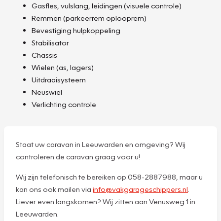
Gasfles, vulslang, leidingen (visuele controle)
Remmen (parkeerrem oplooprem)
Bevestiging hulpkoppeling
Stabilisator
Chassis
Wielen (as, lagers)
Uitdraaisysteem
Neuswiel
Verlichting controle
Staat uw caravan in Leeuwarden en omgeving? Wij
controleren de caravan graag voor u!
Wij zijn telefonisch te bereiken op 058-2887988, maar u
kan ons ook mailen via
info@vakgarageschippers.nl
.
Liever even langskomen? Wij zitten aan Venusweg 1 in
Leeuwarden.