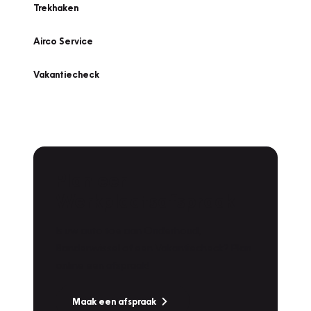
Trekhaken
Airco Service
Vakantiecheck
Plan een
Werkplaatsafspraak
Is uw auto toe aan Onderhoud,
Bandenwissel of een Vakantiecheck? Plan
online een afspraak!
Maak een afspraak