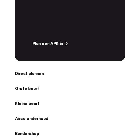
Is het weer tijd voor de jaarlijkse APK? Ga
snel naar Vakgarage bij u in de buurt, en ga
zonder zorgen de weg op!
Plan een APK in
Direct plannen
Grote beurt
Kleine beurt
Airco onderhoud
Bandenshop