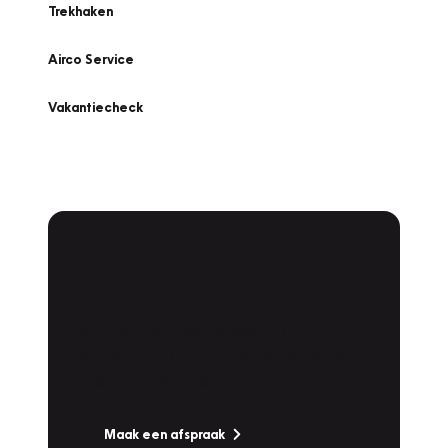
Trekhaken
Airco Service
Vakantiecheck
Plan een
Werkplaatsafspraak
Is uw auto toe aan Onderhoud,
Bandenwissel of een Vakantiecheck? Plan
online een afspraak!
Maak een afspraak