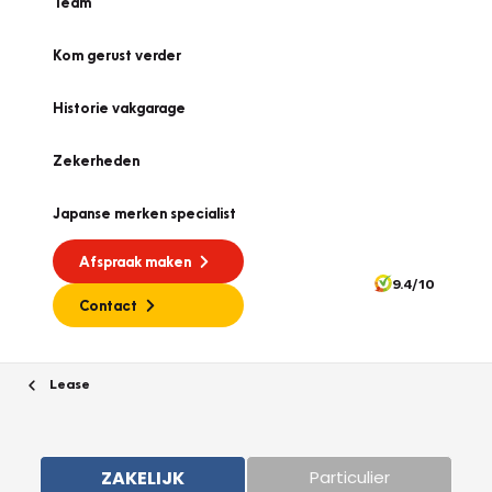
Team
Kom gerust verder
Historie vakgarage
Zekerheden
Japanse merken specialist
Afspraak maken
9.4/10
Contact
Lease