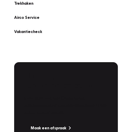
Trekhaken
Airco Service
Vakantiecheck
Plan een
Werkplaatsafspraak
Is uw auto toe aan Onderhoud,
Bandenwissel of een Vakantiecheck? Plan
online een afspraak!
Maak een afspraak