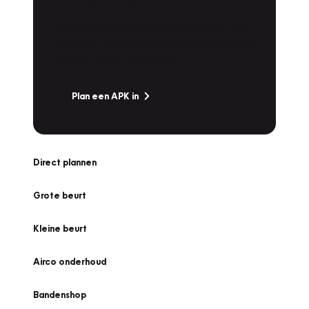
Is het weer tijd voor de jaarlijkse APK? Ga
snel naar Vakgarage bij u in de buurt, en ga
zonder zorgen de weg op!
Plan een APK in
Direct plannen
Grote beurt
Kleine beurt
Airco onderhoud
Bandenshop