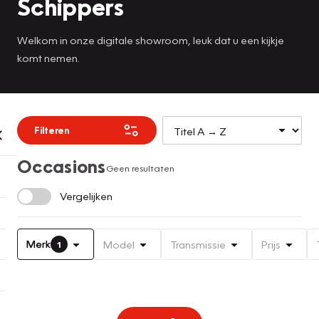
Schippers
Welkom in onze digitale showroom, leuk dat u een kijkje
komt nemen.
Filteren
Occasions
Geen resultaten
Vergelijken
Merk
Model
Transmissie
Prijs
1