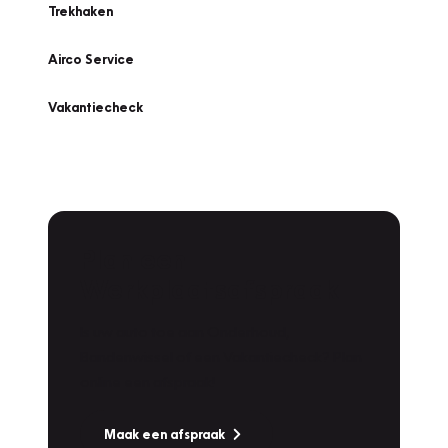
Trekhaken
Airco Service
Vakantiecheck
Plan een
Werkplaatsafspraak
Is uw auto toe aan Onderhoud,
Bandenwissel of een Vakantiecheck? Plan
online een afspraak!
Maak een afspraak