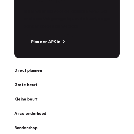
Is het weer tijd voor de jaarlijkse APK? Ga
snel naar Vakgarage bij u in de buurt, en ga
zonder zorgen de weg op!
Plan een APK in
Direct plannen
Grote beurt
Kleine beurt
Airco onderhoud
Bandenshop