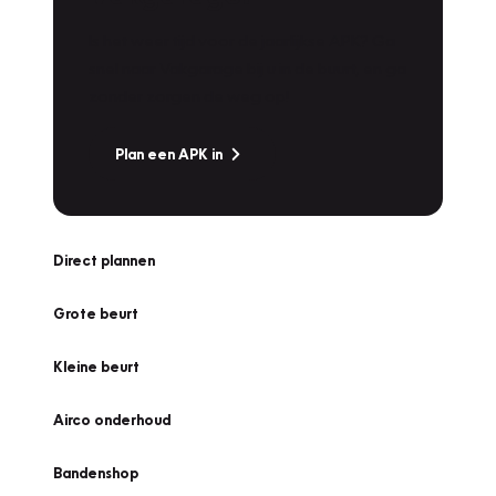
Is het weer tijd voor de jaarlijkse APK? Ga
snel naar Vakgarage bij u in de buurt, en ga
zonder zorgen de weg op!
Plan een APK in
Direct plannen
Grote beurt
Kleine beurt
Airco onderhoud
Bandenshop