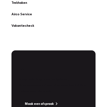
Trekhaken
Airco Service
Vakantiecheck
Plan een
Werkplaatsafspraak
Is uw auto toe aan Onderhoud,
Bandenwissel of een Vakantiecheck? Plan
online een afspraak!
Maak een afspraak