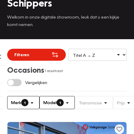
Schippers
Welkom in onze digitale showroom, leuk dat u een kijkje
komt nemen.
Filteren
Occasions
1 resultaat
Vergelijken
Merk
Model
Transmissie
Prijs
1
1