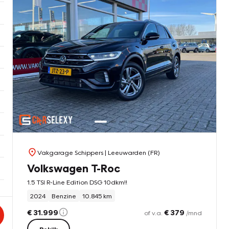
Vakgarage Schippers
| Leeuwarden (FR)
Volkswagen T-Roc
1.5 TSI R-Line Edition DSG 10dkm!!
2024
Benzine
10.845 km
€ 31.999
€ 379
of v.a.
/mnd
Bekijk