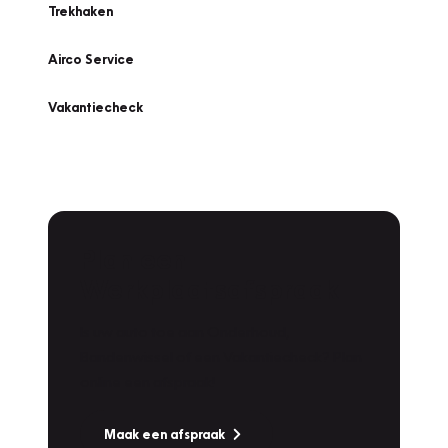
Trekhaken
Airco Service
Vakantiecheck
Plan een
Werkplaatsafspraak
Is uw auto toe aan Onderhoud,
Bandenwissel of een Vakantiecheck? Plan
online een afspraak!
Maak een afspraak