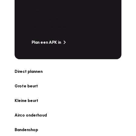
Is het weer tijd voor de jaarlijkse APK? Ga
snel naar Vakgarage bij u in de buurt, en ga
zonder zorgen de weg op!
Plan een APK in
Direct plannen
Grote beurt
Kleine beurt
Airco onderhoud
Bandenshop