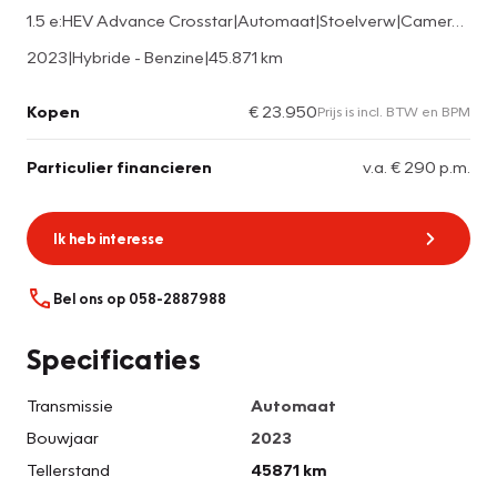
1.5 e:HEV Advance Crosstar|Automaat|Stoelverw|Camera|Led|
2023
|
Hybride - Benzine
|
45.871 km
Kopen
€ 23.950
Prijs is incl. BTW en BPM
Particulier financieren
v.a. € 290 p.m.
Ik heb interesse
Bel ons op 058-2887988
Specificaties
Transmissie
Automaat
Bouwjaar
2023
Tellerstand
45871 km