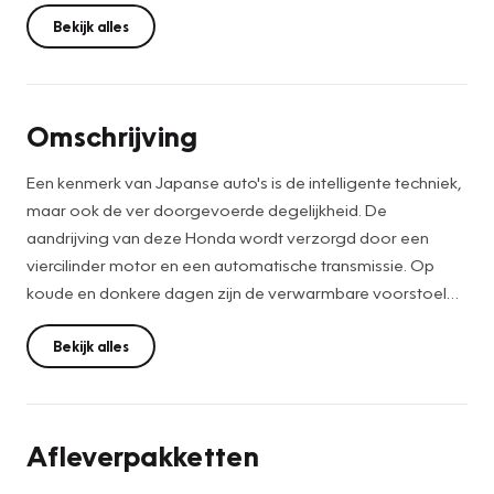
Bekijk alles
Omschrijving
Een kenmerk van Japanse auto's is de intelligente techniek,
maar ook de ver doorgevoerde degelijkheid. De
aandrijving van deze Honda wordt verzorgd door een
viercilinder motor en een automatische transmissie. Op
koude en donkere dagen zijn de verwarmbare voorstoelen
een uitkomst. Als de 'r' in de maand zit, komt zo'n verwarmd
stuurwiel als geroepen! Xenonverlichting zorgt voor een
Bekijk alles
heldere witblauwe lichtkleur en een scherp lichtbeeld. Bij de
rijke uitrusting horen ook 16 inch lichtmetalen velgen, LED
koplampen, extra getint glas, in delen neerklapbare
Afleverpakketten
achterbank, LED-achterlichten en snelheidsafhankelijke
stuurbekrachtiging.