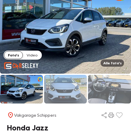
Foto's
Video
Alle foto's
Vakgarage Schippers
Honda Jazz